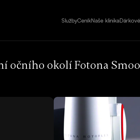
Služby
Ceník
Naše klinika
Dárkové
í očního okolí Fotona Smoo