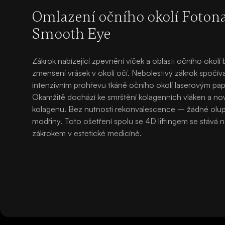
Omlazení očního okolí Foton
Smooth Eye
Zákrok nabízející zpevnění víček a oblasti očního okolí
zmenšení vrásek v okolí očí. Nebolestivý zákrok spočívaj
intenzivním prohřevu tkáně očního okolí laserovým pa
Okamžitě dochází ke smrštění kolagenních vláken a n
kolagenu. Bez nutnosti rekonvalescence – žádné olu
modřiny. Toto ošetření spolu se 4D liftingem se stává 
zákrokem v estetické medicíně.