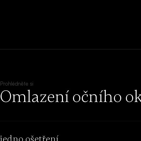
Prohlédněte si
Omlazení očního ok
jedno ošetření