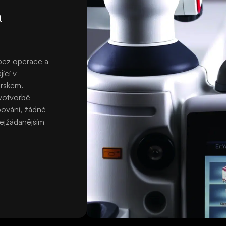
a
 bez operace a
ící v
prskem.
ovotvorbě
pování, žádné
nejžádanějším