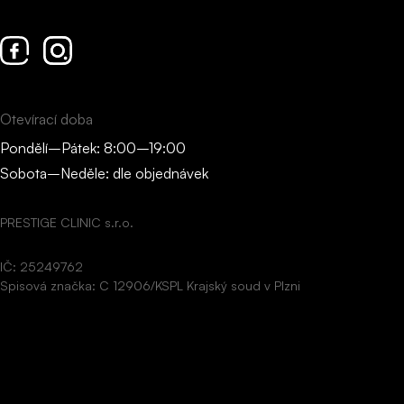
Facebook
Instagram
Otevírací doba
Pondělí–Pátek: 8:00–19:00
Sobota–Neděle: dle objednávek
PRESTIGE CLINIC s.r.o.
IČ: 25249762
Spisová značka: C 12906/KSPL Krajský soud v Plzni