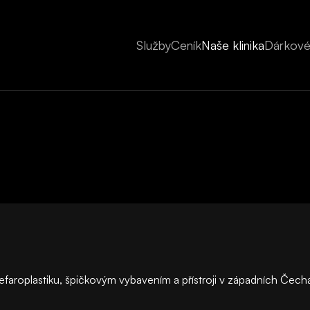
Služby
Ceník
Naše klinika
Dárkové
lefaroplastiku, špičkovým vybavením a přístroji v západních Čech