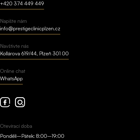
+420 374 449 449
Napište nám
info@prestigeclinicplzen.cz
Navštivte nás
Kollárova 619/44, Plzeň 301 00
Online chat
WhatsApp
Facebook
Instagram
Otevírací doba
Pondělí–Pátek: 8:00–19:00