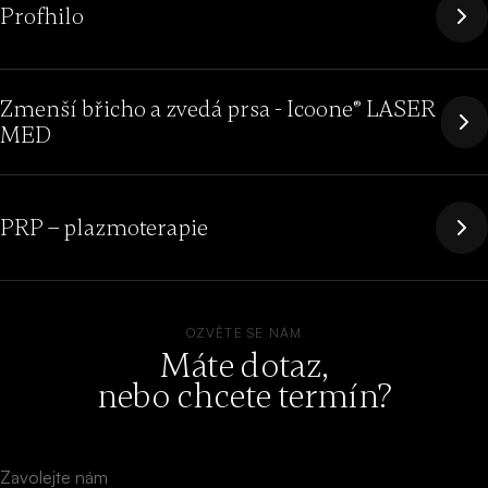
Profhilo
Zmenší břicho a zvedá prsa - Icoone® LASER
MED
PRP – plazmoterapie
OZVĚTE SE NÁM
Máte dotaz,
nebo chcete termín?
Zavolejte nám