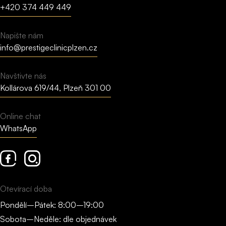
+420 374 449 449
Napište nám
info@prestigeclinicplzen.cz
Navštivte nás
Kollárova 619/44, Plzeň 301 00
Online chat
WhatsApp
Facebook
Instagram
Otevírací doba
Pondělí–Pátek: 8:00–19:00
Sobota–Neděle: dle objednávek