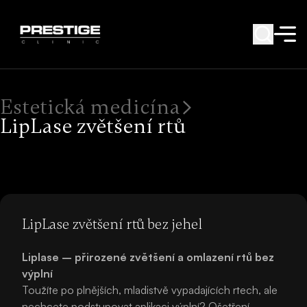
Estetická medicína
LipLase zvětšení rtů
LipLase zvětšení rtů bez jehel
Liplase – přirozené zvětšení a omlazení rtů bez
výplní
Toužíte po plnějších, mladistvě vypadajících rtech, ale
nechcete podstupovat aplikaci výplní? Ošetření