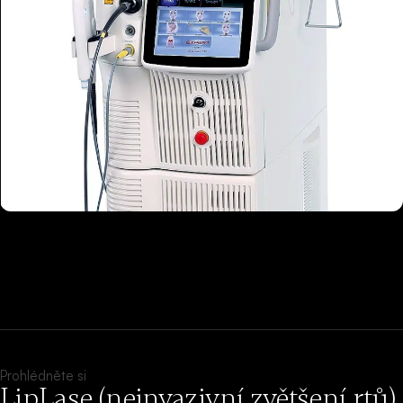
Prohlédněte si
LipLase (neinvazivní zvětšení rtů)