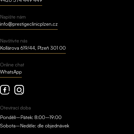
+420 374 449 449
Napište nám
info@prestigeclinicplzen.cz
Navštivte nás
Kollárova 619/44, Plzeň 301 00
Online chat
WhatsApp
Facebook
Instagram
Otevírací doba
Pondělí–Pátek: 8:00–19:00
Sobota–Neděle: dle objednávek