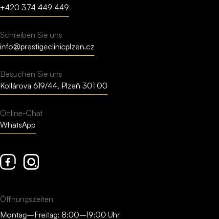
+420 374 449 449
Schreiben Sie uns
info@prestigeclinicplzen.cz
Besuchen Sie uns
Kollárova 619/44, Plzeň 301 00
Online-Chat
WhatsApp
Facebook
Instagram
Öffnungszeiten
Montag–Freitag: 8:00–19:00 Uhr